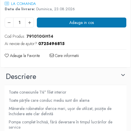
LA COMANDA
Data de livrare:
Duminica, 23.08.2026
Adauga in cos
Cod Produs:
791010GH14
Ai nevoie de ajutor?
0725496815
Adauga la Favorite
Cere informatii
Descriere
Toate conexiunile 1¼" filet interior
Toate părțile care conduc mediu sunt din alama
Mânerele robinetelor sferice mari, ușor de utilizat, poziția de
închidere este clar definită
Pompa complet închisă, fără deversare în timpul lucrărilor de
service