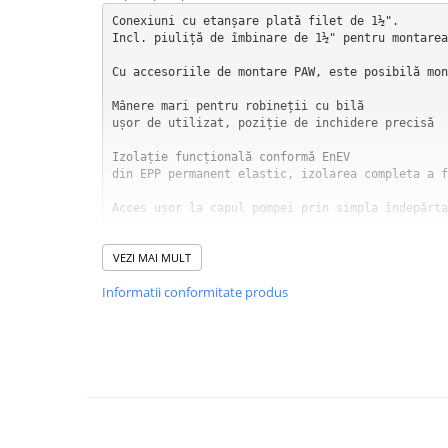
Conexiuni cu etanșare plată filet de 1½".

Incl. piuliță de îmbinare de 1½" pentru montarea
Cu accesoriile de montare PAW, este posibilă mon
Mânere mari pentru robineții cu bilă

ușor de utilizat, poziție de inchidere precisă

Izolație funcțională conformă EnEV

din EPP permanent elastic, izolarea completa a f
Acces ușor la capul pompei prin simpla îndepărta
Frână gravitațională în conducta de retur (clape
VEZI MAI MULT
Poate fi configurat, 200 mm WS, cu arc, prin urm
Informatii conformitate produs
Înainte dreapta = standard

Conductele de tur și retur pot fi schimbate cu u
Termometru integral din metal

detașabil, integrat cu manșon de imersie în supa
Grupul de pompare NU include pompa de circulatie