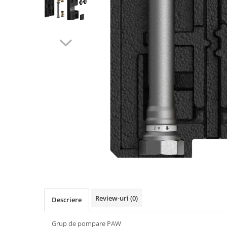
Pompe de căldură monobloc
Robineti Pompe PAW Germania
Statii preparare apa calda
menajera
Review-uri
(0)
Descriere
Grup de pompare PAW