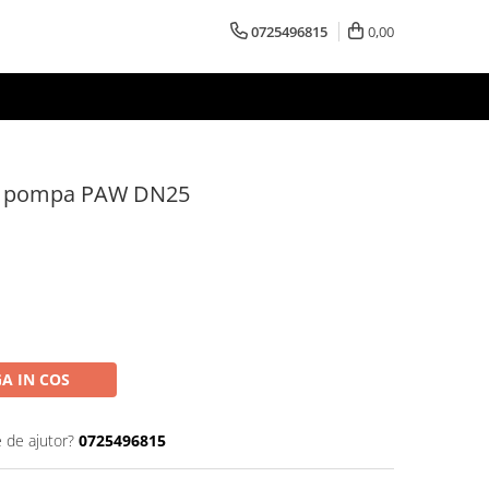
0725496815
0,00
a pompa PAW DN25
A IN COS
e de ajutor?
0725496815