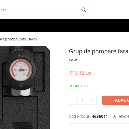
fara pompa PAW DN25
Grup de pompare far
PAW
915,12 Lei
IN STOC
ADAUG
Cod Produs:
4636011
Ai nevoi