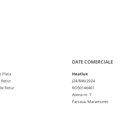
DATE COMERCIALE
 Plata
Heatlux
e Retur
J24/846/2024
de Retur
RO50146461
Atena nr. 7
Farcasa, Maramures